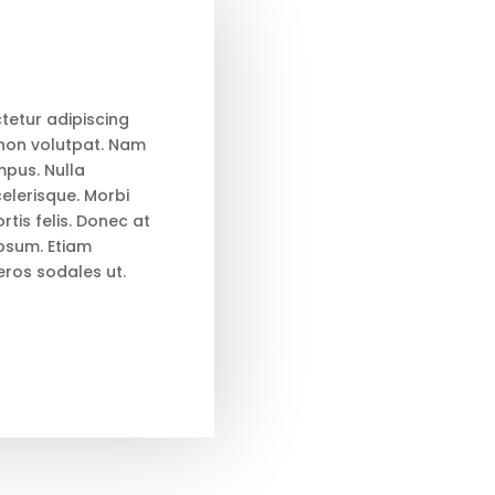
tetur adipiscing
e non volutpat. Nam
pus. Nulla
lerisque. Morbi
tis felis. Donec at
 ipsum. Etiam
eros sodales ut.