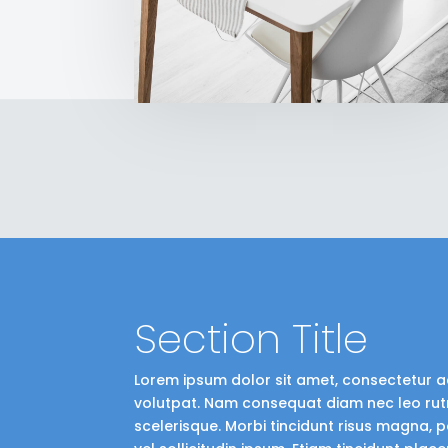
Section Title
Lorem ipsum dolor sit amet, consectetur adi
volutpat. Nam consequat diam nec leo ru
scelerisque. Morbi tincidunt risus magna, po