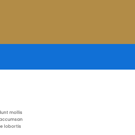
dunt mollis
a accumsan
e lobortis