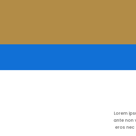
Lorem ipsu
ante non 
eros nec 