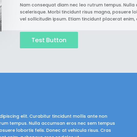
Nam consequat diam nec leo rutrum tempus. Nulla
scelerisque. Morbi tincidunt risus magna, posuere lob
vel sollicitudin ipsum. Etiam tincidunt placerat enim
Test Button
piscing elit. Curabitur tincidunt mollis ante non
trum tempus. Nulla accumsan eros nec sem tempus
suere lobortis felis. Donec at vehicula risus. Cras